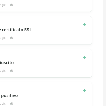
ogic
0
 certificato SSL
ogic
0
iuscito
ogic
0
 positivo
ogic
0