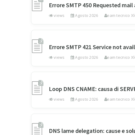
Errore SMTP 450 Requested mail 
4 views
3 Agosto 2026
Team tecnico Xl
Errore SMTP 421 Service not avai
1 views
3 Agosto 2026
Team tecnico Xl
Loop DNS CNAME: causa di SERV
0 views
3 Agosto 2026
Team tecnico Xl
DNS lame delegation: cause e sol