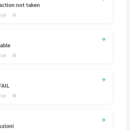
action not taken
ogic
1
lable
ogic
0
FAIL
ogic
0
uzioni