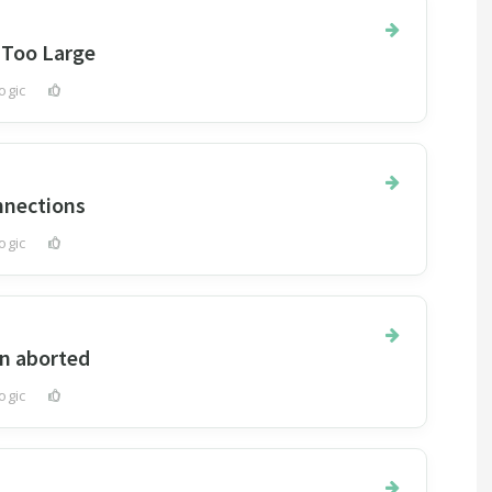
 Too Large
ogic
0
nnections
ogic
0
n aborted
ogic
0