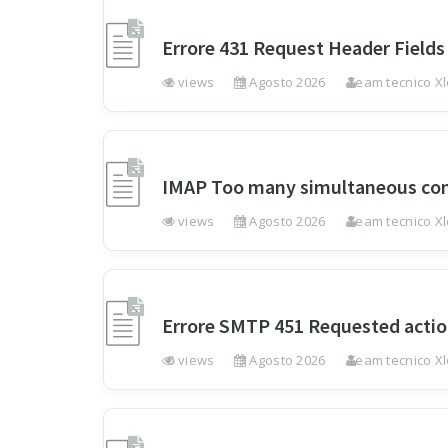
Errore 431 Request Header Fields
2 views
3 Agosto 2026
Team tecnico Xl
IMAP Too many simultaneous co
1 views
3 Agosto 2026
Team tecnico Xl
Errore SMTP 451 Requested actio
0 views
3 Agosto 2026
Team tecnico Xl