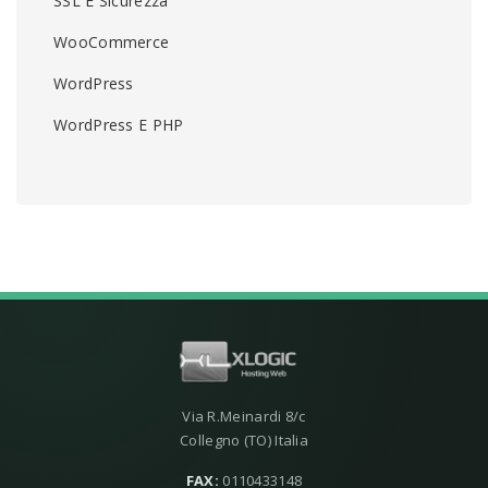
SSL E Sicurezza
WooCommerce
WordPress
WordPress E PHP
Via R.Meinardi 8/c
Collegno (TO) Italia
FAX:
0110433148