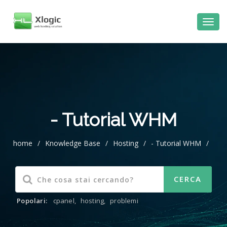
al
contenuto
- Tutorial WHM
home
/
Knowledge Base
/
Hosting
/
- Tutorial WHM
/
Popolari:
cpanel
,
hosting
,
problemi