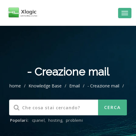
al
contenuto
- Creazione mail
home
/
Knowledge Base
/
Email
/
- Creazione mail
/
Popolari:
cpanel
,
hosting
,
problemi