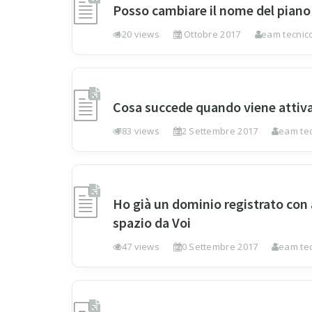
Posso cambiare il nome del piano
120 views
2 Ottobre 2017
Team tecnico
Cosa succede quando viene attiva
783 views
22 Settembre 2017
Team tec
Ho già un dominio registrato con 
spazio da Voi
247 views
20 Settembre 2017
Team tec