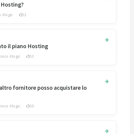
 Hosting?
 Xlogic
152
to il piano Hosting
nico Xlogic
153
altro fornitore posso acquistare lo
nico Xlogic
150