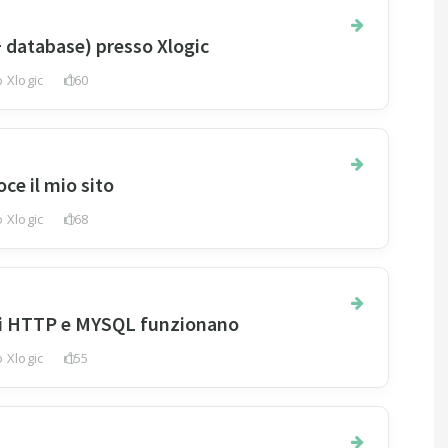
 + database) presso Xlogic
 Xlogic
160
ce il mio sito
 Xlogic
168
izi HTTP e MYSQL funzionano
 Xlogic
155