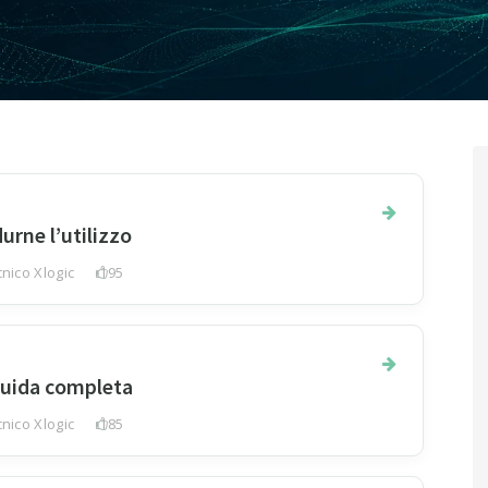
urne l’utilizzo
nico Xlogic
195
 guida completa
nico Xlogic
185