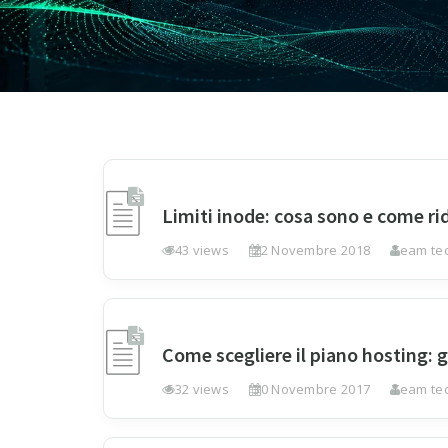
Limiti inode: cosa sono e come rid
743 views
22 Novembre 2018
Team tec
Come scegliere il piano hosting:
532 views
30 Novembre 2017
Team tec