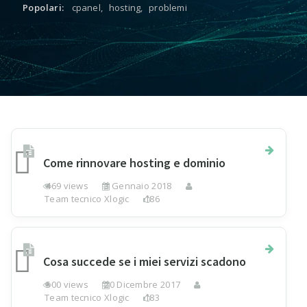
Popolari:
cpanel
,
hosting
,
problemi
Come rinnovare hosting e dominio
469 views
3 Gennaio 2018
Team tecnico Xlogic
186
Cosa succede se i miei servizi scadono
500 views
20 Dicembre 2017
Team tecnico Xlogic
183