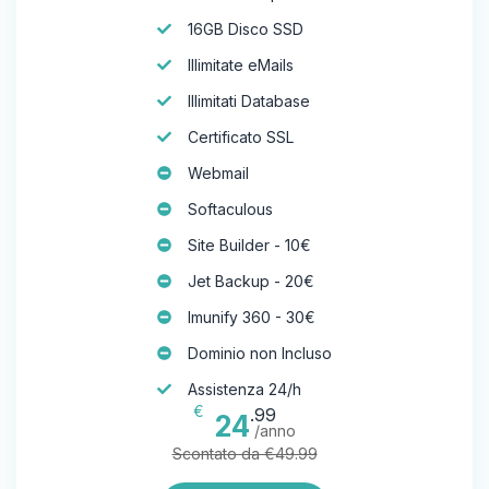
16GB Disco SSD
Illimitate eMails
Illimitati Database
Certificato SSL
Webmail
Softaculous
Site Builder - 10€
Jet Backup - 20€
Imunify 360 - 30€
Dominio non Incluso
Assistenza 24/h
€
.99
24
/anno
Scontato da €49.99