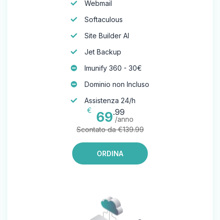
Webmail
Softaculous
Site Builder AI
Jet Backup
Imunify 360 - 30€
Dominio non Incluso
Assistenza 24/h
€
.99
69
/anno
Scontato da €139.99
ORDINA