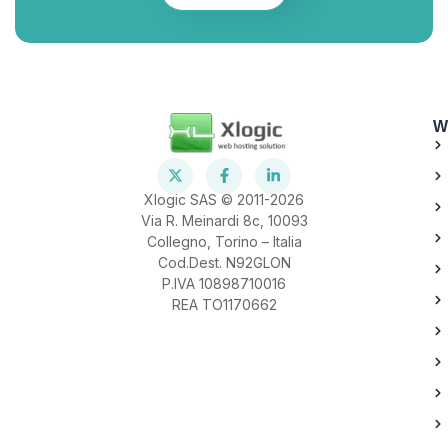
W
Xlogic SAS © 2011-2026
Via R. Meinardi 8c, 10093
Collegno, Torino – Italia
Cod.Dest. N92GLON
P.IVA 10898710016
REA TO1170662