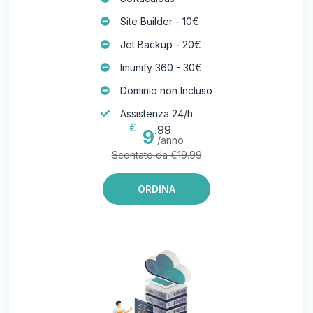
Site Builder - 10€
Jet Backup - 20€
Imunify 360 - 30€
Dominio non Incluso
Assistenza 24/h
€
.99
9
/anno
Scontato da €19.99
ORDINA