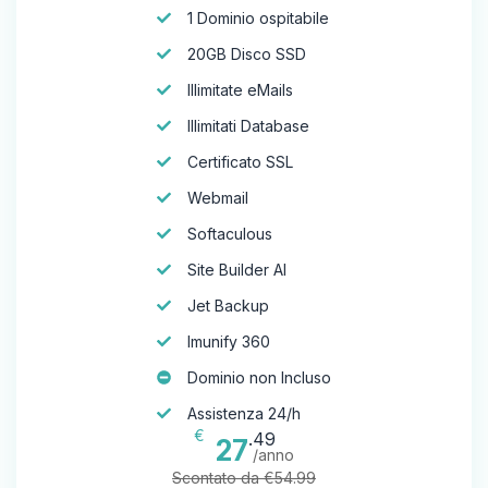
1 Dominio ospitabile
20GB Disco SSD
Illimitate eMails
Illimitati Database
Certificato SSL
Webmail
Softaculous
Site Builder AI
Jet Backup
Imunify 360
Dominio non Incluso
Assistenza 24/h
€
.49
27
/anno
Scontato da €54.99