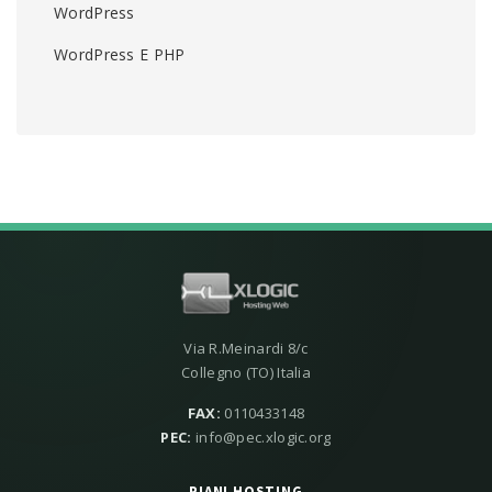
WordPress
WordPress E PHP
Via R.Meinardi 8/c
Collegno (TO) Italia
FAX:
0110433148
PEC:
info@pec.xlogic.org
PIANI HOSTING