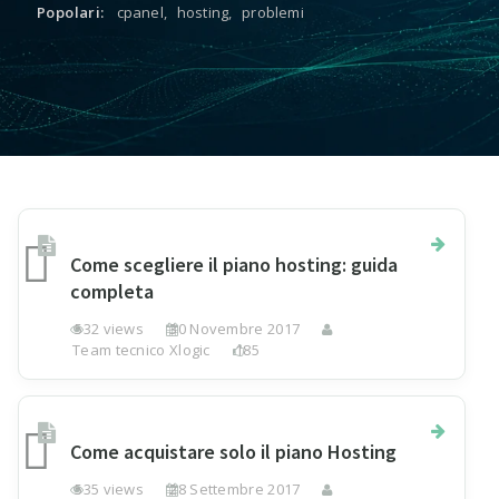
Popolari:
cpanel
,
hosting
,
problemi
Come scegliere il piano hosting: guida
completa
532 views
30 Novembre 2017
Team tecnico Xlogic
185
Come acquistare solo il piano Hosting
535 views
28 Settembre 2017