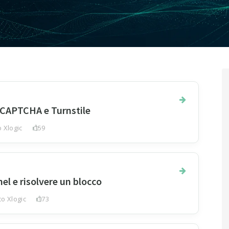
CAPTCHA e Turnstile
 Xlogic
159
l e risolvere un blocco
o Xlogic
173