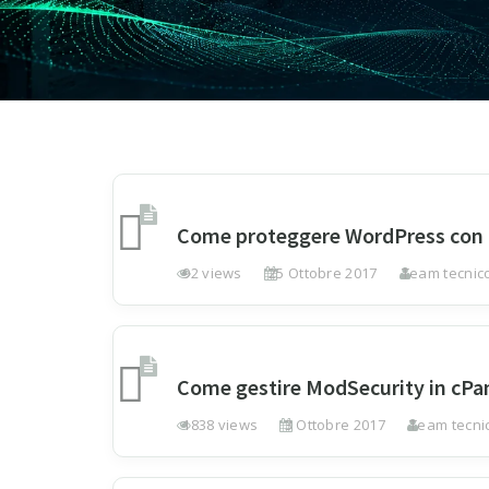
Come proteggere WordPress con 
92 views
25 Ottobre 2017
Team tecnico
Come gestire ModSecurity in cPane
1838 views
3 Ottobre 2017
Team tecnic