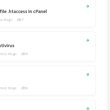
file .htaccess in cPanel
o Xlogic
157
tivirus
nico Xlogic
159
nico Xlogic
156