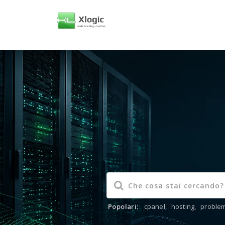
al
contenuto
Popolari:
cpanel
,
hosting
,
problem