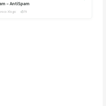
pam – AntiSpam
nico Xlogic
179