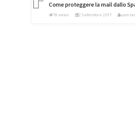
Come proteggere la mail dallo S
778 views
22 Settembre 2017
Team tec