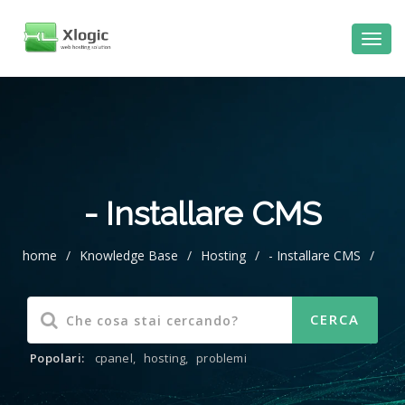
al
contenuto
- Installare CMS
home
/
Knowledge Base
/
Hosting
/
- Installare CMS
/
Popolari:
cpanel
,
hosting
,
problemi