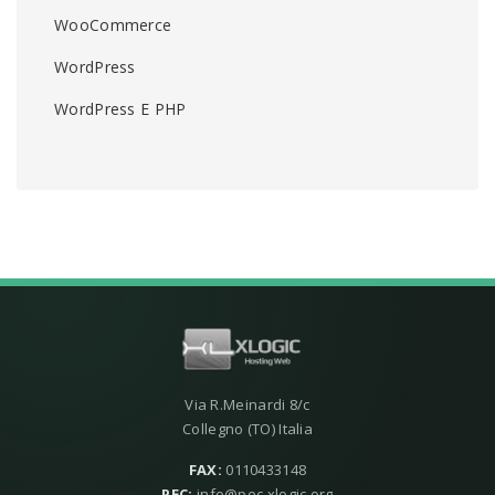
WooCommerce
WordPress
WordPress E PHP
Via R.Meinardi 8/c
Collegno (TO) Italia
FAX:
0110433148
PEC:
info@pec.xlogic.org