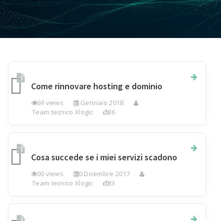
Come rinnovare hosting e dominio
469 views
3 Gennaio 2018
Team tecnico Xlogic
186
Cosa succede se i miei servizi scadono
500 views
20 Dicembre 2017
Team tecnico Xlogic
183