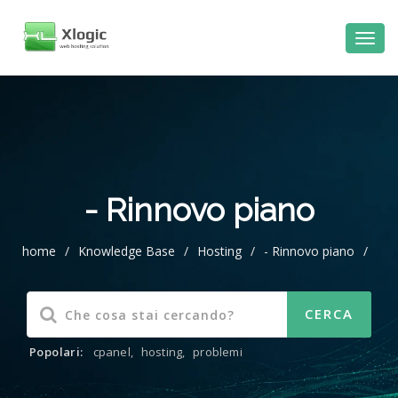
al
contenuto
- Rinnovo piano
home
/
Knowledge Base
/
Hosting
/
- Rinnovo piano
/
Popolari:
cpanel
,
hosting
,
problemi