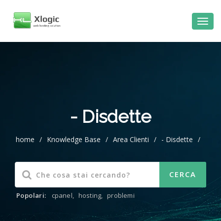
al
contenuto
- Disdette
home
/
Knowledge Base
/
Area Clienti
/
- Disdette
/
Popolari:
cpanel
,
hosting
,
problemi