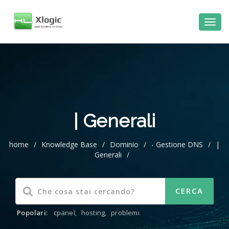
al
contenuto
| Generali
home
/
Knowledge Base
/
Dominio
/
- Gestione DNS
/
|
Generali
/
Popolari:
cpanel
,
hosting
,
problemi