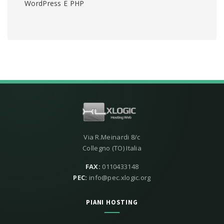
WordPress E PHP
Via R.Meinardi 8/c
Collegno (TO) Italia
FAX:
0110433148
PEC:
info@pec.xlogic.org
PIANI HOSTING