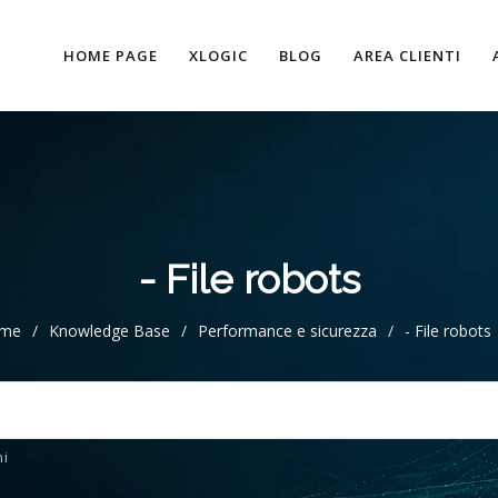
HOME PAGE
XLOGIC
BLOG
AREA CLIENTI
- File robots
me
/
Knowledge Base
/
Performance e sicurezza
/
- File robots
i