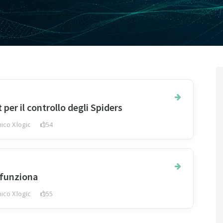
per il controllo degli Spiders
ico Xlogic
154
e funziona
ico Xlogic
155