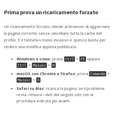
Prima prova un ricaricamento forzato
Un ricaricamento forzato chiede al browser di aggiornare
la pagina corrente senza cancellare tutta la cache del
profilo. È il tentativo meno invasivo e spesso basta per
vedere una modifica appena pubblicata.
Windows e Linux:
prova
+
oppure
Ctrl
F5
+
+
.
Ctrl
Maiusc
R
macOS con Chrome o Firefox:
prova
+
Comando
+
.
Maiusc
R
Safari su Mac:
ricarica la pagina; se il problema
resta, rimuovi i dati del singolo sito con la
procedura indicata più avanti.