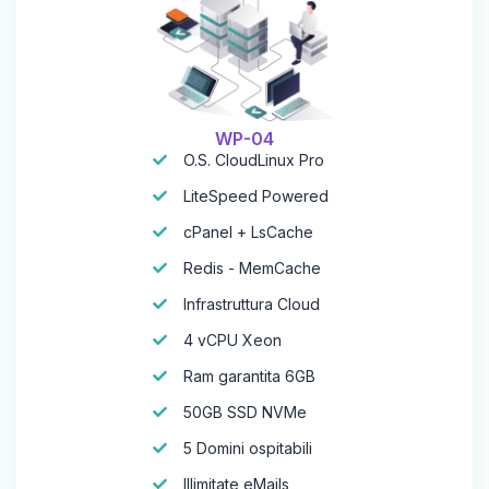
WP-04
O.S. CloudLinux Pro
LiteSpeed Powered
cPanel + LsCache
Redis - MemCache
Infrastruttura Cloud
4 vCPU Xeon
Ram garantita 6GB
50GB SSD NVMe
5 Domini ospitabili
Illimitate eMails