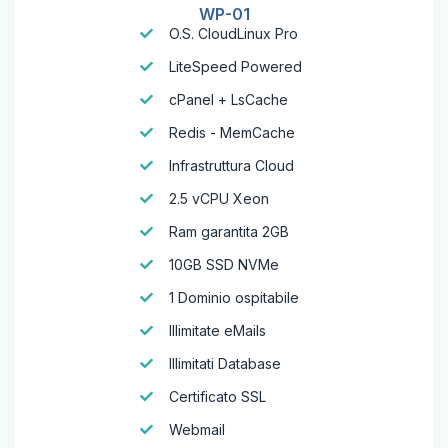
WP-01
O.S. CloudLinux Pro
LiteSpeed Powered
cPanel + LsCache
Redis - MemCache
Infrastruttura Cloud
2.5 vCPU Xeon
Ram garantita 2GB
10GB SSD NVMe
1 Dominio ospitabile
Illimitate eMails
Illimitati Database
Certificato SSL
Webmail