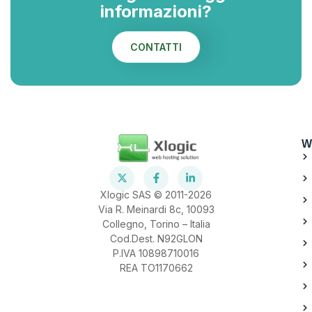
informazioni?
CONTATTI
W
Xlogic SAS © 2011-2026
Via R. Meinardi 8c, 10093
Collegno, Torino – Italia
Cod.Dest. N92GLON
P.IVA 10898710016
REA TO1170662