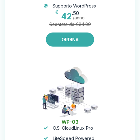
Supporto WordPress
€
.50
42
/anno
Scontato da €84.99
ORDINA
WP-03
O.S. CloudLinux Pro
LiteSpeed Powered