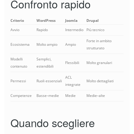
Confronto rapido
Criterio
WordPress
Joomla
Drupal
Avvio
Rapido
Intermedio
Più tecnico
Forte in ambito
Ecosistema
Molto ampio
Ampio
strutturato
Modelli
Semplici,
Flessibili
Molto granulari
contenuto
estendibili
ACL
Permessi
Ruoli essenziali
Molto dettagliati
integrate
Competenze
Basse–medie
Medie
Medie–alte
Quando scegliere