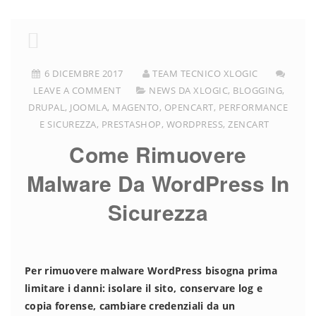
6 DICEMBRE 2017
TEAM TECNICO XLOGIC
LEAVE A COMMENT
NEWS DA XLOGIC
,
BLOGGING
,
DRUPAL
,
JOOMLA
,
MAGENTO
,
OPENCART
,
PERFORMANCE
E SICUREZZA
,
PRESTASHOP
,
WORDPRESS
,
ZENCART
Come Rimuovere
Malware Da WordPress In
Sicurezza
Per rimuovere malware WordPress bisogna prima
limitare i danni: isolare il sito, conservare log e
copia forense, cambiare credenziali da un