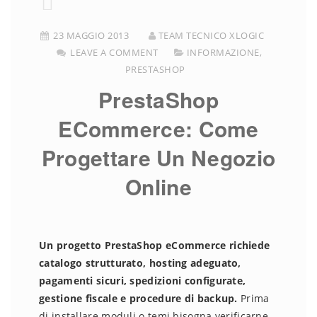
23 MAGGIO 2013
TEAM TECNICO XLOGIC
LEAVE A COMMENT
INFORMAZIONE
,
PRESTASHOP
PrestaShop
ECommerce: Come
Progettare Un Negozio
Online
Un progetto PrestaShop eCommerce richiede
catalogo strutturato, hosting adeguato,
pagamenti sicuri, spedizioni configurate,
gestione fiscale e procedure di backup.
Prima
di installare moduli o temi bisogna verificarne