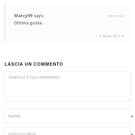
Marcy99
says:
RISPONDI
Ottima guida.
5 Aprile 2011 at
LASCIA UN COMMENTO
Comment
Name
*
Your
Email