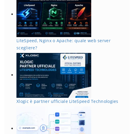
LiteSpeed, Nginx o Apache: quale web server
scegliere?
Xlogic è partner ufficiale LiteSpeed Technologies