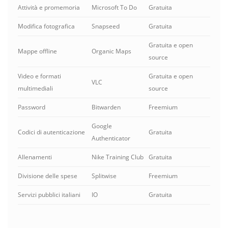
Attività e promemoria
Microsoft To Do
Gratuita
Modifica fotografica
Snapseed
Gratuita
Gratuita e open
Mappe offline
Organic Maps
source
Video e formati
Gratuita e open
VLC
multimediali
source
Password
Bitwarden
Freemium
Google
Codici di autenticazione
Gratuita
Authenticator
Allenamenti
Nike Training Club
Gratuita
Divisione delle spese
Splitwise
Freemium
Servizi pubblici italiani
IO
Gratuita