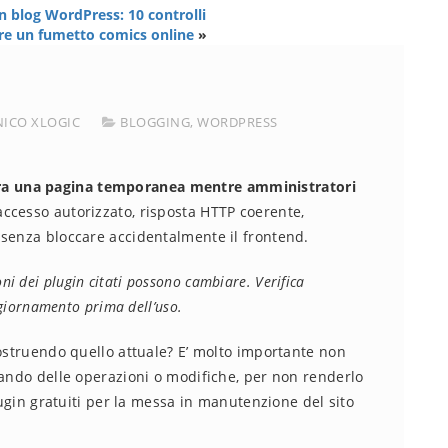
 blog WordPress: 10 controlli
eare un fumetto comics online
»
NICO XLOGIC
BLOGGING
,
WORDPRESS
a una pagina temporanea mentre amministratori
ccesso autorizzato, risposta HTTP coerente,
 senza bloccare accidentalmente il frontend.
oni dei plugin citati possono cambiare. Verifica
ggiornamento prima dell’uso.
costruendo quello attuale? E’ molto importante non
uando delle operazioni o modifiche, per non renderlo
plugin gratuiti per la messa in manutenzione del sito