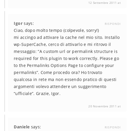
12 Settembre 2011 at
Igor
says:
RISPONDI
Ciao, dopo molto tempo (colpevole, sorry!)
mi accingo ad attivare la cache nel mio sito. Installo
wp-SuperCache, cerco di attivarlo e mi ritrovo il
messaggio: “A custom url or permalink structure is
required for this plugin to work correctly. Please go
to the Permalinks Options Page to configure your
permalinks”. Come procedo ora? Ho trovato
qualcosa in rete ma non essendo pratico di questi
argomenti volevo attendere un suggerimento
“ufficiale”. Grazie, Igor.
20 Novembre 2011 at
Daniele
says:
RISPONDI