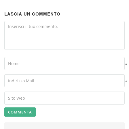
LASCIA UN COMMENTO
Comment
Name
*
Your
Email
*
Your
Website