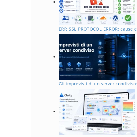
ERR_SSL_PROTOCOL_ERROR: cause e 
Gli imprevisti di un server condivis