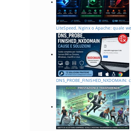
LiteSpeed, Nginx o Apache: quale we
DNS_PROBE_FINISHED_NXDOMAIN: cau