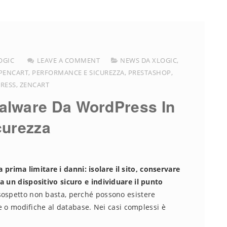
OGIC
LEAVE A COMMENT
NEWS DA XLOGIC
,
PENCART
,
PERFORMANCE E SICUREZZA
,
PRESTASHOP
,
RESS
,
ZENCART
lware Da WordPress In
curezza
ima limitare i danni: isolare il sito, conservare
a un dispositivo sicuro e individuare il punto
 sospetto non basta, perché possono esistere
ate o modifiche al database. Nei casi complessi è
.