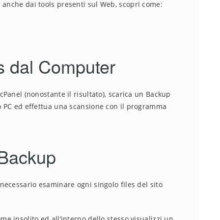
 anche dai tools presenti sul Web, scopri come:
s dal Computer
 cPanel (nonostante il risultato), scarica un Backup
uo PC ed effettua una scansione con il programma
l Backup
 necessario esaminare ogni singolo files del sito
e insolito ed all’interno dello stesso visualizzi un