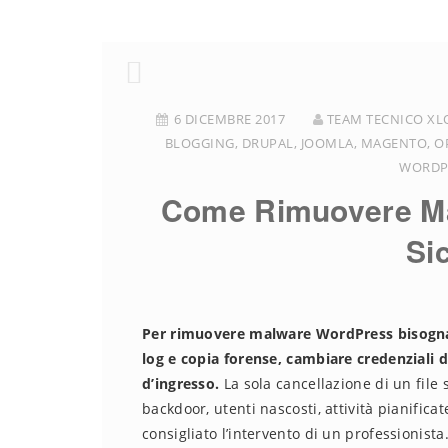
6 DICEMBRE 2017
TEAM TECNICO XL
BLOGGING
,
DRUPAL
,
JOOMLA
,
MAGENTO
,
O
WORDP
Come Rimuovere Ma
Si
Per rimuovere malware WordPress bisogna pr
log e copia forense, cambiare credenziali d
d’ingresso.
La sola cancellazione di un file
backdoor, utenti nascosti, attività pianific
consigliato l’intervento di un professionista