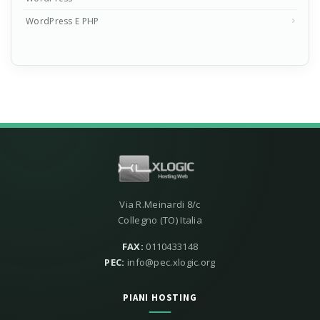
WordPress E PHP
Via R.Meinardi 8/c
Collegno (TO) Italia
FAX:
0110433148
PEC:
info@pec.xlogic.org
PIANI HOSTING