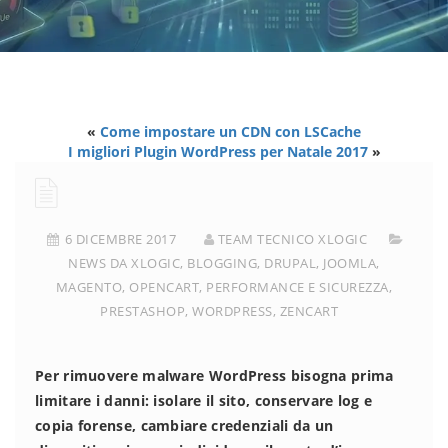
«
Come impostare un CDN con LSCache
I migliori Plugin WordPress per Natale 2017
»
6 DICEMBRE 2017
TEAM TECNICO XLOGIC
NEWS DA XLOGIC
,
BLOGGING
,
DRUPAL
,
JOOMLA
,
MAGENTO
,
OPENCART
,
PERFORMANCE E SICUREZZA
,
PRESTASHOP
,
WORDPRESS
,
ZENCART
Per rimuovere malware WordPress bisogna prima
limitare i danni: isolare il sito, conservare log e
copia forense, cambiare credenziali da un