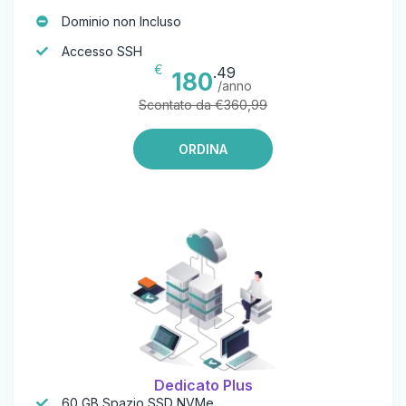
Dominio non Incluso
Accesso SSH
€
.49
180
/anno
Scontato da €360,99
ORDINA
Dedicato Plus
60 GB Spazio SSD NVMe