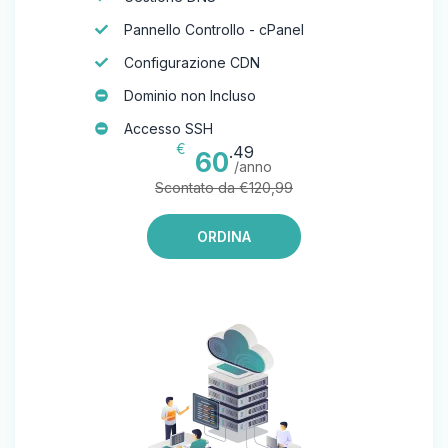
Pannello Controllo - cPanel
Configurazione CDN
Dominio non Incluso
Accesso SSH
€
.49
60
/anno
Scontato da €120,99
ORDINA