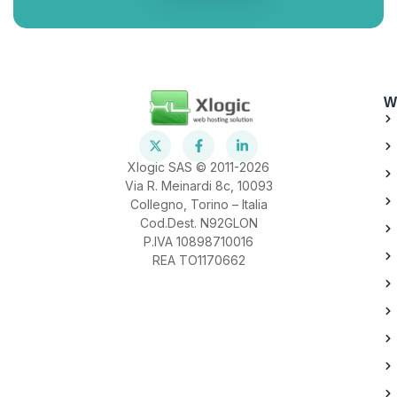
W
Xlogic SAS © 2011-2026
Via R. Meinardi 8c, 10093
Collegno, Torino – Italia
Cod.Dest. N92GLON
P.IVA 10898710016
REA TO1170662