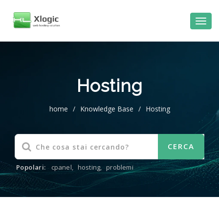
al
contenuto
Hosting
home
/
Knowledge Base
/
Hosting
Popolari:
cpanel
,
hosting
,
problemi