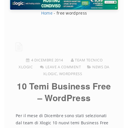
Home
-
free wordpress
4 DICEMBRE 2014
TEAM TECNICO
XLOGIC
LEAVE A COMMENT
NEWS DA
XLOGIC
,
WORDPRESS
10 Temi Business Free
– WordPress
Per il mese di Dicembre sono stati selezionati
dal team di Xlogic 10 nuovi temi Business Free