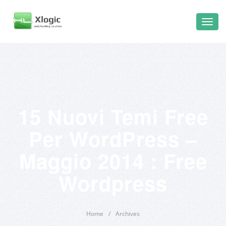
15 Nuovi Temi Free
Per WordPress –
Maggio 2014 : Free
Wordpress
Home
/
Archives