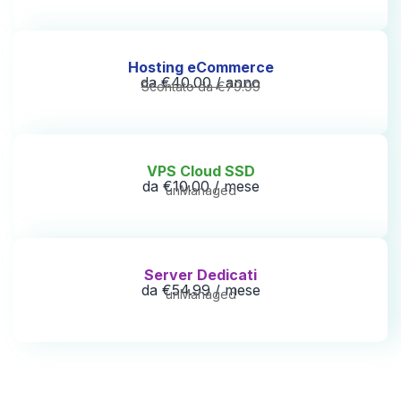
Hosting eCommerce
da €40.00 / anno
Scontato da €79.99
VPS Cloud SSD
da €10.00 / mese
unManaged
Server Dedicati
da €54.99 / mese
unManaged