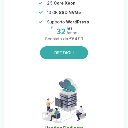
2.5
Core Xeon
10 GB
SSD NVMe
Supporto
WordPress
€
.50
32
/anno
Scontato da €64.99
DETTAGLI