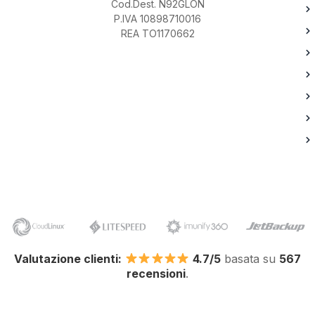
Cod.Dest. N92GLON
P.IVA 10898710016
REA TO1170662
Valutazione clienti:
4.7/5
basata su
567
recensioni
.