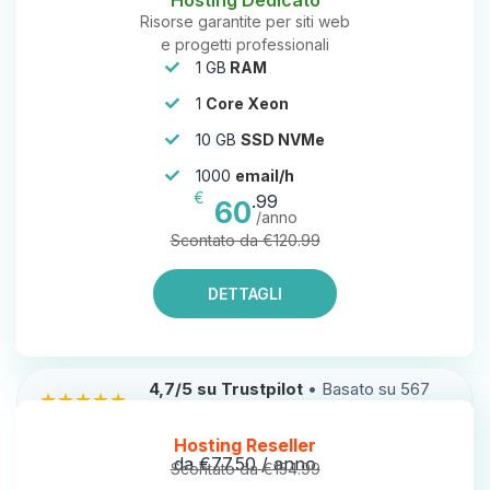
Hosting Dedicato
Risorse garantite per siti web
e progetti professionali
1 GB
RAM
1
Core Xeon
10 GB
SSD NVMe
1000
email/h
€
.99
60
/anno
Scontato da €120.99
DETTAGLI
4,7/5 su Trustpilot
• Basato su 567
★★★★★
recensioni verificate dei nostri clienti
Hosting Reseller
da €77.50 / anno
Scontato da €154.99