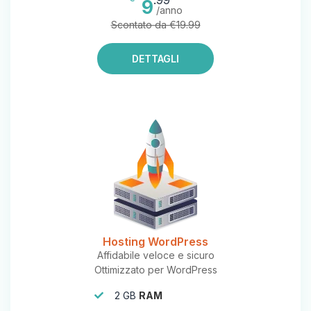
.99
9
/anno
Scontato da €19.99
DETTAGLI
Hosting WordPress
Affidabile veloce e sicuro
Ottimizzato per WordPress
2 GB
RAM