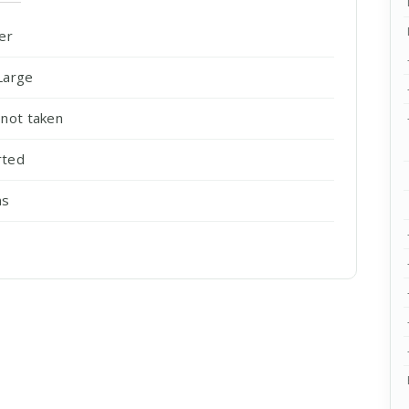
er
Large
not taken
rted
ns