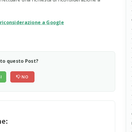
 riconsiderazione a Google
uto questo Post?
I
NO
he: