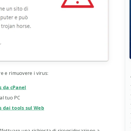
e e rimuovere i virus:
s da cPanel
al tuo PC
s dai tools sul Web
ffettuare una richiesta di riconsiderazione a