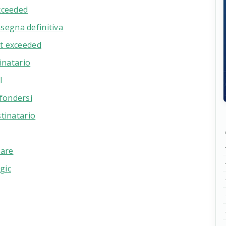
exceeded
egna definitiva
ut exceeded
tinatario
l
fondersi
stinatario
iare
ogic