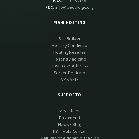
FAX:
0110433148
PEC:
info@pec.xlogic.org
PIANI HOSTING
Site Builder
Hosting Condiviso
Hosting Reseller
Hosting Dedicato
Hosting WordPress
Server Dedicato
VPS SSD
SUPPORTO
Area Clienti
Pagamenti
News / Blog
KB – Help Center
Riattivazione dominio scaduto