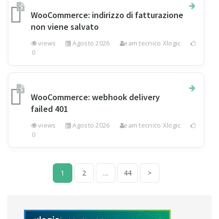
WooCommerce: indirizzo di fatturazione
non viene salvato
0 views
3 Agosto 2026
Team tecnico Xlogic
0
WooCommerce: webhook delivery
failed 401
0 views
3 Agosto 2026
Team tecnico Xlogic
0
Paginazione degli articoli
1
2
…
44
>