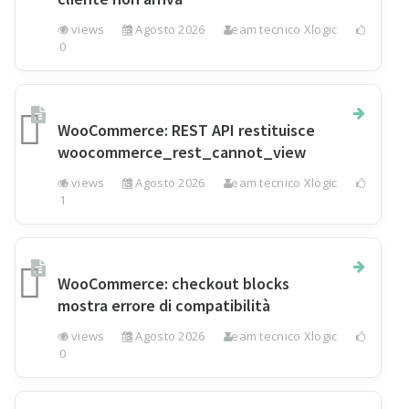
0 views
3 Agosto 2026
Team tecnico Xlogic
0
WooCommerce: REST API restituisce
woocommerce_rest_cannot_view
6 views
3 Agosto 2026
Team tecnico Xlogic
1
WooCommerce: checkout blocks
mostra errore di compatibilità
0 views
3 Agosto 2026
Team tecnico Xlogic
0