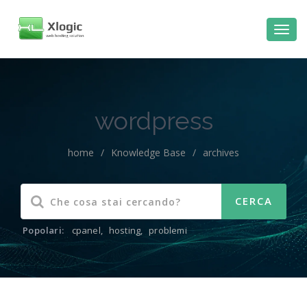
al
contenuto
wordpress
home
/
Knowledge Base
/
archives
Popolari:
cpanel
,
hosting
,
problemi