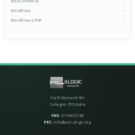
WooCommerce
WordPress
WordPress E PHP
Via R.Meinardi 8/c
Collegno (TO) Italia
FAX:
0110433148
PEC:
info@pec.xlogic.org