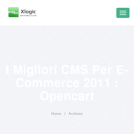
I Migliori CMS Per E-
Commerce 2011 :
Opencart
Home
/
Archives