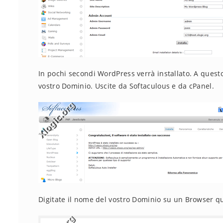
In pochi secondi WordPress verrà installato. A questo 
vostro Dominio. Uscite da Softaculous e da cPanel.
Digitate il nome del vostro Dominio su un Browser qu