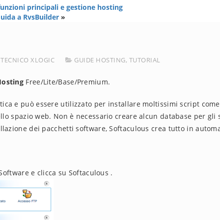
funzioni principali e gestione hosting
uida a RvsBuilder
»
 TECNICO XLOGIC
GUIDE HOSTING
,
TUTORIAL
Hosting
Free/Lite/Base/Premium.
ca e può essere utilizzato per installare moltissimi script come
ello spazio web. Non è necessario creare alcun database per gli 
lazione dei pacchetti software, Softaculous crea tutto in automa
 Software e clicca su Softaculous .