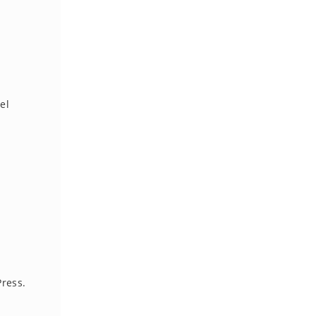
el
Press.