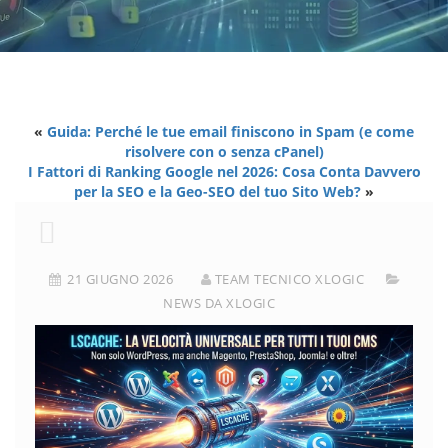
«
Guida: Perché le tue email finiscono in Spam (e come
risolvere con o senza cPanel)
I Fattori di Ranking Google nel 2026: Cosa Conta Davvero
per la SEO e la Geo-SEO del tuo Sito Web?
»
21 GIUGNO 2026
TEAM TECNICO XLOGIC
NEWS DA XLOGIC