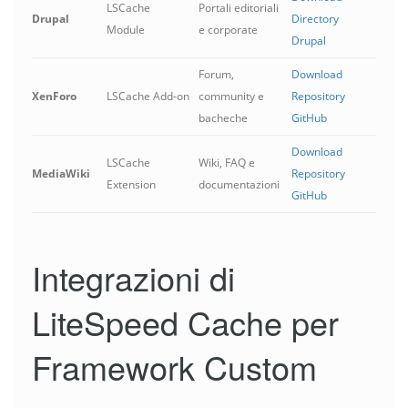
LSCache
Portali editoriali
Drupal
Directory
Module
e corporate
Drupal
Forum,
Download
XenForo
LSCache Add-on
community e
Repository
bacheche
GitHub
Download
LSCache
Wiki, FAQ e
MediaWiki
Repository
Extension
documentazioni
GitHub
Integrazioni di
LiteSpeed Cache per
Framework Custom