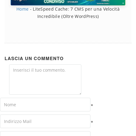
Home
-
LiteSpeed Cache: 7 CMS per una Velocità
Incredibile (Oltre WordPress)
LASCIA UN COMMENTO
Comment
Name
*
Your
*
Email
Your