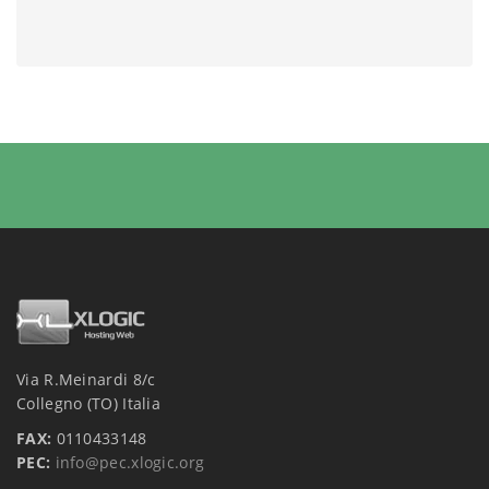
Via R.Meinardi 8/c
Collegno (TO) Italia
FAX:
0110433148
PEC:
info@pec.xlogic.org