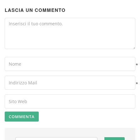
LASCIA UN COMMENTO
Comment
Name
*
Your
Email
*
Your
Website