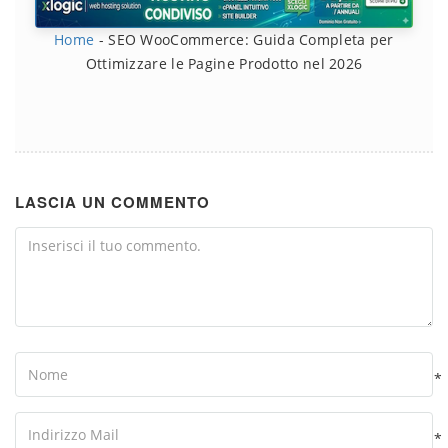
Home
-
SEO WooCommerce: Guida Completa per
Ottimizzare le Pagine Prodotto nel 2026
LASCIA UN COMMENTO
Comment
Name
*
Your
Email
*