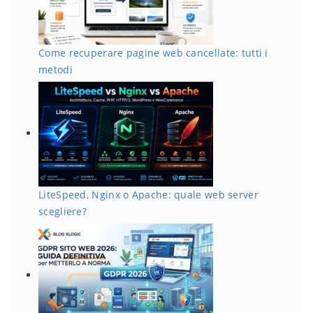
Come recuperare pagine web cancellate: tutti i
metodi
LiteSpeed, Nginx o Apache: quale web server
scegliere?