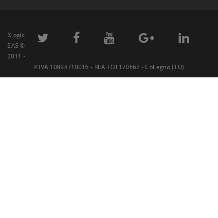
Xlogic
SAS ©
2011 -
P.IVA 10898710016 - REA TO1170662 - Collegno (TO)