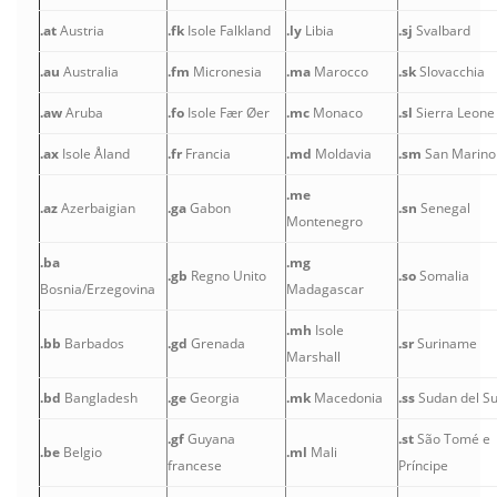
.at
Austria
.fk
Isole Falkland
.ly
Libia
.sj
Svalbard
.au
Australia
.fm
Micronesia
.ma
Marocco
.sk
Slovacchia
.aw
Aruba
.fo
Isole Fær Øer
.mc
Monaco
.sl
Sierra Leone
.ax
Isole Åland
.fr
Francia
.md
Moldavia
.sm
San Marino
.me
.az
Azerbaigian
.ga
Gabon
.sn
Senegal
Montenegro
.ba
.mg
.gb
Regno Unito
.so
Somalia
Bosnia/Erzegovina
Madagascar
.mh
Isole
.bb
Barbados
.gd
Grenada
.sr
Suriname
Marshall
.bd
Bangladesh
.ge
Georgia
.mk
Macedonia
.ss
Sudan del S
.gf
Guyana
.st
São Tomé e
.be
Belgio
.ml
Mali
francese
Príncipe