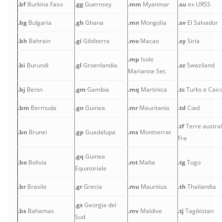
.bf
Burkina Faso
.gg
Guernsey
.mm
Myanmar
.su
ex URSS
.bg
Bulgaria
.gh
Ghana
.mn
Mongolia
.sv
El Salvador
.bh
Bahrain
.gi
Gibilterra
.mo
Macao
.sy
Siria
.mp
Isole
.bi
Burundi
.gl
Groenlandia
.sz
Swaziland
Marianne Set.
.bj
Benin
.gm
Gambia
.mq
Martinica
.tc
Turks e Caic
.bm
Bermuda
.gn
Guinea
.mr
Mauritania
.td
Ciad
.tf
Terre austral
.bn
Brunei
.gp
Guadalupa
.ms
Montserrat
Fra
.gq
Guinea
.bo
Bolivia
.mt
Malta
.tg
Togo
Equatoriale
.br
Brasile
.gr
Grecia
.mu
Mauritius
.th
Thailandia
.gs
Georgia del
.bs
Bahamas
.mv
Maldive
.tj
Tagikistan
Sud