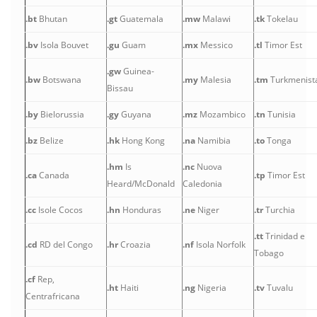
.bt
Bhutan
.gt
Guatemala
.mw
Malawi
.tk
Tokelau
.bv
Isola Bouvet
.gu
Guam
.mx
Messico
.tl
Timor Est
.gw
Guinea-
.bw
Botswana
.my
Malesia
.tm
Turkmenist
Bissau
.by
Bielorussia
.gy
Guyana
.mz
Mozambico
.tn
Tunisia
.bz
Belize
.hk
Hong Kong
.na
Namibia
.to
Tonga
.hm
Is
.nc
Nuova
.ca
Canada
.tp
Timor Est
Heard/McDonald
Caledonia
.cc
Isole Cocos
.hn
Honduras
.ne
Niger
.tr
Turchia
.tt
Trinidad e
.cd
RD del Congo
.hr
Croazia
.nf
Isola Norfolk
Tobago
.cf
Rep,
.ht
Haiti
.ng
Nigeria
.tv
Tuvalu
Centrafricana