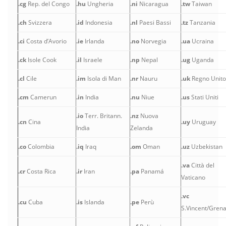
.cg
Rep. del Congo
.hu
Ungheria
.ni
Nicaragua
.tw
Taiwan
.ch
Svizzera
.id
Indonesia
.nl
Paesi Bassi
.tz
Tanzania
.ci
Costa d’Avorio
.ie
Irlanda
.no
Norvegia
.ua
Ucraina
.ck
Isole Cook
.il
Israele
.np
Nepal
.ug
Uganda
.cl
Cile
.im
Isola di Man
.nr
Nauru
.uk
Regno Unito
.cm
Camerun
.in
India
.nu
Niue
.us
Stati Uniti
.io
Terr. Britann.
.nz
Nuova
.cn
Cina
.uy
Uruguay
India
Zelanda
.co
Colombia
.iq
Iraq
.om
Oman
.uz
Uzbekistan
.va
Città del
.cr
Costa Rica
.ir
Iran
.pa
Panamá
Vaticano
.vc
.cu
Cuba
.is
Islanda
.pe
Perù
S.Vincent/Gren