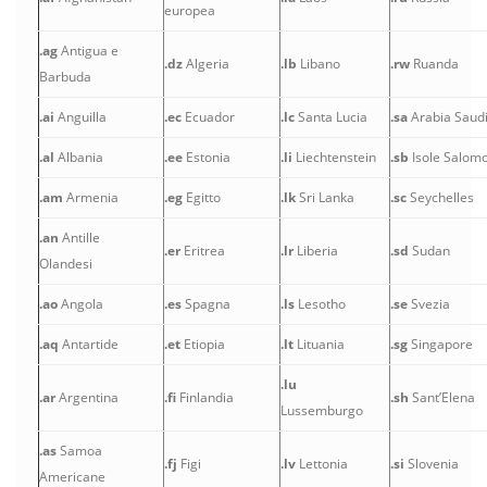
europea
.ag
Antigua e
.dz
Algeria
.lb
Libano
.rw
Ruanda
Barbuda
.ai
Anguilla
.ec
Ecuador
.lc
Santa Lucia
.sa
Arabia Saudi
.al
Albania
.ee
Estonia
.li
Liechtenstein
.sb
Isole Salom
.am
Armenia
.eg
Egitto
.lk
Sri Lanka
.sc
Seychelles
.an
Antille
.er
Eritrea
.lr
Liberia
.sd
Sudan
Olandesi
.ao
Angola
.es
Spagna
.ls
Lesotho
.se
Svezia
.aq
Antartide
.et
Etiopia
.lt
Lituania
.sg
Singapore
.lu
.ar
Argentina
.fi
Finlandia
.sh
Sant’Elena
Lussemburgo
.as
Samoa
.fj
Figi
.lv
Lettonia
.si
Slovenia
Americane