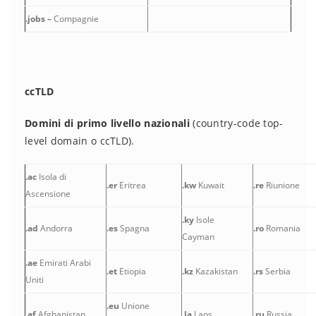
.jobs –
Compagnie
ccTLD
Domini di primo livello nazionali
(country-code top-
level domain o ccTLD).
.ac
Isola di
.er
Eritrea
.kw
Kuwait
.re
Riunione
Ascensione
.ky
Isole
.ad
Andorra
.es
Spagna
.ro
Romania
Cayman
.ae
Emirati Arabi
.et
Etiopia
.kz
Kazakistan
.rs
Serbia
Uniti
.eu
Unione
.af
Afghanistan
.la
Laos
.ru
Russia