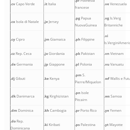
.pf
Polinesia
.cv
Capo Verde
.it
Italia
.ve
Venezuela
francese
.pg
Papua
.vg
Is.Verg
.cx
Isola di Natale
.je
Jersey
NuovaGuinea
Britanniche
.vi
.cy
Cipro
.jm
Giamaica
.ph
Filippine
Is.VerginiAmeri
.cz
Rep. Ceca
.jo
Giordania
.pk
Pakistan
.vn
Vietnam
.de
Germania
.jp
Giappone
.pl
Polonia
.vu
Vanuatu
.pm
S.
.dj
Gibuti
.ke
Kenya
.
wf
Wallis e Fut
Pierre/Miquelon
.pn
Isole
.dk
Danimarca
.kg
Kirghizistan
.ws
Samoa
Pitcairn
.dm
Dominica
.kh
Cambogia
.pr
Porto Rico
.ye
Yemen
.do
Rep.
.ki
Kiribati
.ps
Palestina
.yt
Mayotte
Dominicana