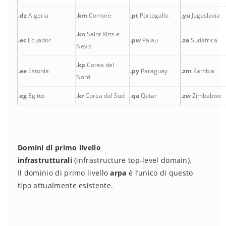
.dz
Algeria
.km
Comore
.pt
Portogallo
.yu
Jugoslavia
.kn
Saint Kitts e
.ec
Ecuador
.pw
Palau
.za
Sudafrica
Nevis
.kp
Corea del
.ee
Estonia
.py
Paraguay
.zm
Zambia
Nord
.eg
Egitto
.kr
Corea del Sud
.qa
Qatar
.zw
Zimbabwe
Domini di primo livello
infrastrutturali
(infrastructure top-level domain).
Il dominio di primo livello
arpa
è l’unico di questo
tipo attualmente esistente.