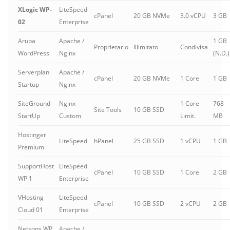
XLogic WP-
LiteSpeed
cPanel
20 GB NVMe
3.0 vCPU
3 GB
02
Enterprise
Aruba
Apache /
1 GB
Proprietario
Illimitato
Condivisa
WordPress
Nginx
(N.D.)
Serverplan
Apache /
cPanel
20 GB NVMe
1 Core
1 GB
Startup
Nginx
SiteGround
Nginx
1 Core
768
Site Tools
10 GB SSD
StartUp
Custom
Limit.
MB
Hostinger
LiteSpeed
hPanel
25 GB SSD
1 vCPU
1 GB
Premium
SupportHost
LiteSpeed
cPanel
10 GB SSD
1 Core
2 GB
WP 1
Enterprise
VHosting
LiteSpeed
cPanel
10 GB SSD
2 vCPU
2 GB
Cloud 01
Enterprise
Netsons WP
Apache /