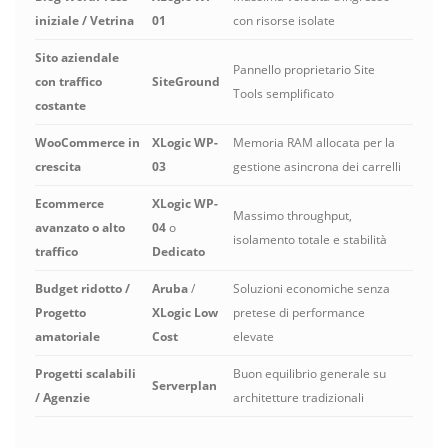
iniziale / Vetrina
01
con risorse isolate
Sito aziendale
Pannello proprietario Site
con traffico
SiteGround
Tools semplificato
costante
WooCommerce in
XLogic WP-
Memoria RAM allocata per la
crescita
03
gestione asincrona dei carrelli
Ecommerce
XLogic WP-
Massimo throughput,
avanzato o alto
04
o
isolamento totale e stabilità
traffico
Dedicato
Budget ridotto /
Aruba
/
Soluzioni economiche senza
Progetto
XLogic Low
pretese di performance
amatoriale
Cost
elevate
Progetti scalabili
Buon equilibrio generale su
Serverplan
/ Agenzie
architetture tradizionali