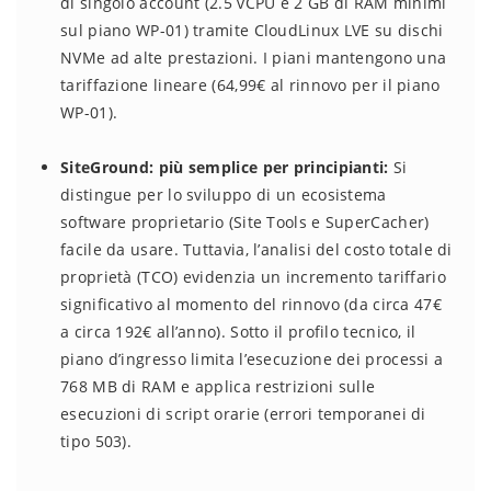
di singolo account (2.5 vCPU e 2 GB di RAM minimi
sul piano WP-01) tramite CloudLinux LVE su dischi
NVMe ad alte prestazioni. I piani mantengono una
tariffazione lineare (64,99€ al rinnovo per il piano
WP-01).
SiteGround: più semplice per principianti:
Si
distingue per lo sviluppo di un ecosistema
software proprietario (Site Tools e SuperCacher)
facile da usare. Tuttavia, l’analisi del costo totale di
proprietà (TCO) evidenzia un incremento tariffario
significativo al momento del rinnovo (da circa 47€
a circa 192€ all’anno). Sotto il profilo tecnico, il
piano d’ingresso limita l’esecuzione dei processi a
768 MB di RAM e applica restrizioni sulle
esecuzioni di script orarie (errori temporanei di
tipo 503).