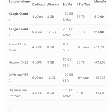
Sottoscrizione
Mensile
Dedicati
Allocata
NVMe
/ Traffico
XLogic Cloud
150 GB
4 vCore
8 GB
32 TB
€10,00
4
NVMe
XLogic Cloud
200 GB
6 vCore
12 GB
32 TB
€14,00
6
NVMe
Aruba Cloud
80 GB
4 vCPU
8 GB
Illimitato
€11,79
Medium
SSD
80 GB
Hetzner CX32
4 vCPU
8 GB
20 TB
~€12,00
SSD
OVHcloud VPS-
100 GB
6 vCore
12 GB
Illimitato
~€10,35
2
SSD
DigitalOcean
160 GB
4 vCPU
8 GB
5 TB
~€44,00
Premium
NVMe