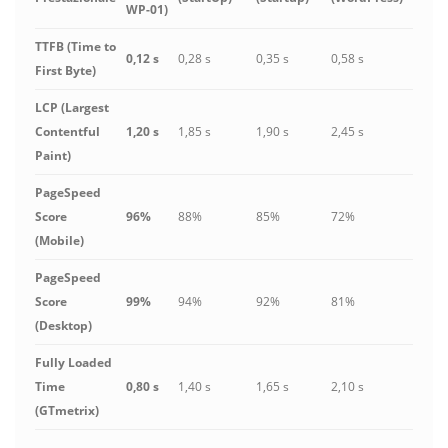
WP-01)
TTFB (Time to
0,12 s
0,28 s
0,35 s
0,58 s
First Byte)
LCP (Largest
Contentful
1,20 s
1,85 s
1,90 s
2,45 s
Paint)
PageSpeed
Score
96%
88%
85%
72%
(Mobile)
PageSpeed
Score
99%
94%
92%
81%
(Desktop)
Fully Loaded
Time
0,80 s
1,40 s
1,65 s
2,10 s
(GTmetrix)