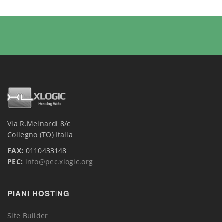
Via R.Meinardi 8/c
Collegno (TO) Italia
FAX:
0110433148
PEC:
info@pec.xlogic.org
PIANI HOSTING
Site Builder