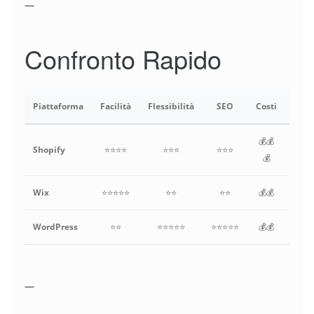
—
Confronto Rapido
Piattaforma
Facilità
Flessibilità
SEO
Costi
Scala
💰💰
Shopify
⭐⭐⭐⭐
⭐⭐⭐
⭐⭐⭐
⭐
💰
Wix
⭐⭐⭐⭐⭐
⭐⭐
⭐⭐
💰💰
WordPress
⭐⭐
⭐⭐⭐⭐⭐
⭐⭐⭐⭐⭐
💰💰
⭐⭐
—