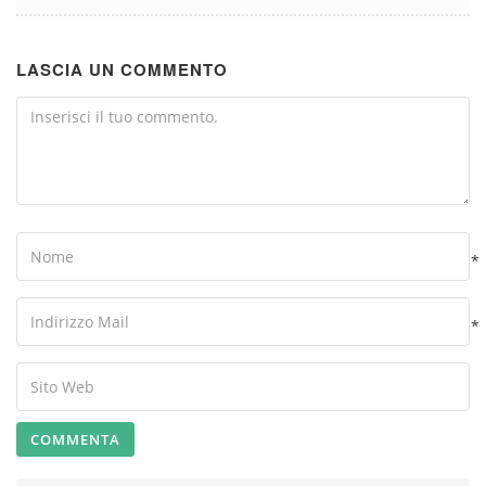
LASCIA UN COMMENTO
Comment
Name
*
Your
Email
*
Your
Website