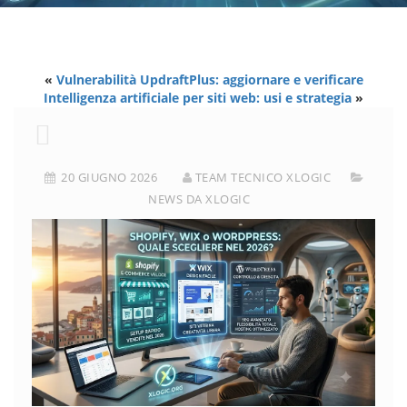
«
Vulnerabilità UpdraftPlus: aggiornare e verificare
Intelligenza artificiale per siti web: usi e strategia
»
20 GIUGNO 2026
TEAM TECNICO XLOGIC
NEWS DA XLOGIC