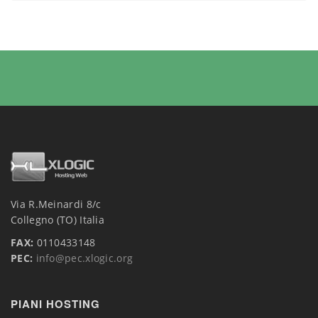
Via R.Meinardi 8/c
Collegno (TO) Italia
FAX:
0110433148
PEC:
info@pec.xlogic.org
PIANI HOSTING