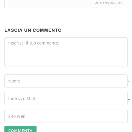
28 Marzo 2020 at
LASCIA UN COMMENTO
Comment
Name
*
Your
Email
*
Your
Website