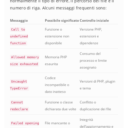
normalmente il tipo di errore, il percorso del file e il
numero di riga. Alcuni messaggi frequenti sono:
Messaggio
Possibile significato
Controllo iniziale
Funzione o
Versione PHP,
Call to
estensione non
estensioni e
undefined
disponibile
dipendenze
function
Consumo del
Memoria PHP
Allowed memory
processo e limite
esaurita
size exhausted
assegnato
Codice
Versioni di PHP, plugin
Uncaught
incompatibile o
e tema
TypeError
dato inatteso
Funzione o classe
Conflitto o
Cannot
dichiarata due volte
duplicazione dei file
redeclare
Integrità
File mancante o
Failed opening
dell’aggiornamento e