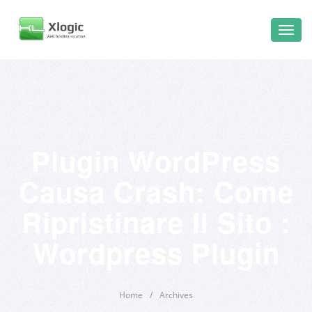
Plugin WordPress
Causa Crash: Come
Ripristinare Il Sito :
Wordpress Plugin
Home
/
Archives