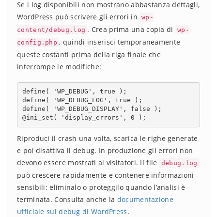
Se i log disponibili non mostrano abbastanza dettagli,
WordPress può scrivere gli errori in
wp-
. Crea prima una copia di
content/debug.log
wp-
, quindi inserisci temporaneamente
config.php
queste costanti prima della riga finale che
interrompe le modifiche:
define( 'WP_DEBUG', true );

define( 'WP_DEBUG_LOG', true );

define( 'WP_DEBUG_DISPLAY', false );

@ini_set( 'display_errors', 0 );
Riproduci il crash una volta, scarica le righe generate
e poi disattiva il debug. In produzione gli errori non
devono essere mostrati ai visitatori. Il file
debug.log
può crescere rapidamente e contenere informazioni
sensibili; eliminalo o proteggilo quando l’analisi è
terminata. Consulta anche la
documentazione
ufficiale sul debug di WordPress
.