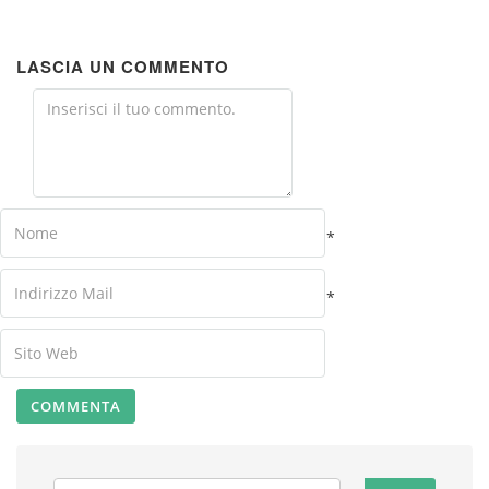
LASCIA UN COMMENTO
Comment
Name
*
Your
*
Email
Your
Website