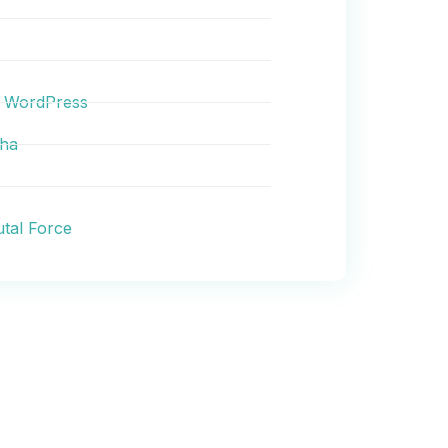
i WordPress
cha
utal Force