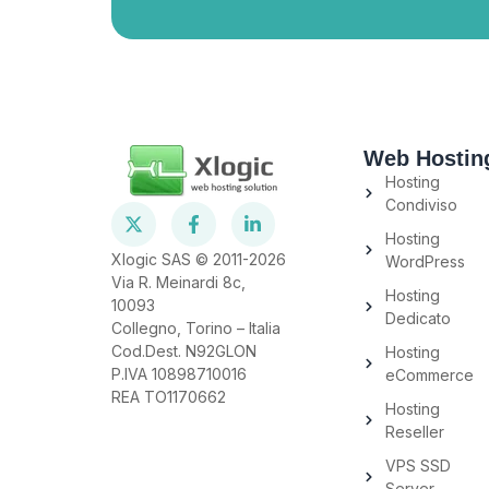
Web Hostin
Hosting
Condiviso
Hosting
Xlogic SAS © 2011-2026
WordPress
Via R. Meinardi 8c,
Hosting
10093
Dedicato
Collegno, Torino – Italia
Cod.Dest. N92GLON
Hosting
P.IVA 10898710016
eCommerce
REA TO1170662
Hosting
Reseller
VPS SSD
Server