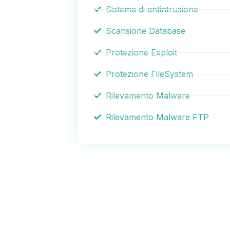
Sistema di antintrusione
Scansione Database
Protezione Exploit
Protezione FileSystem
Rilevamento Malware
Rilevamento Malware FTP