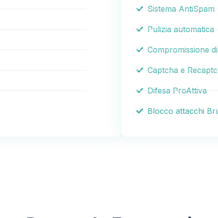
Sistema AntiSpam
Pulizia automatica
Compromissione d
Captcha e Recapt
Difesa ProAttiva
Blocco attacchi Br