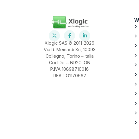
W
Xlogic SAS © 2011-2026
Via R. Meinardi 8c, 10093
Collegno, Torino – Italia
Cod.Dest. N92GLON
P.IVA 10898710016
REA TO1170662