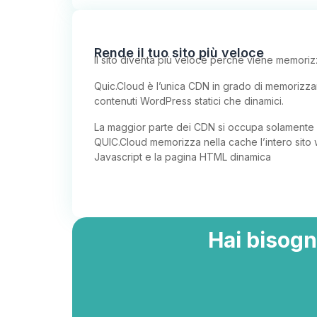
Rende il tuo sito più veloce
Il sito diventa più veloce perché viene memoriz
Quic.Cloud è l’unica CDN in grado di memorizzar
contenuti WordPress statici che dinamici.
La maggior parte dei CDN si occupa solamente de
QUIC.Cloud memorizza nella cache l’intero sito
Javascript e la pagina HTML dinamica
Hai bisogn