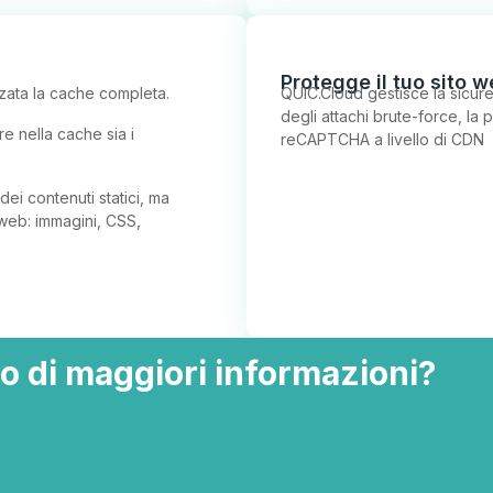
Protegge il tuo sito 
zata la cache completa.
QUIC.Cloud gestisce la sicur
degli attachi brute-force, la
e nella cache sia i
reCAPTCHA a livello di CDN
i contenuti statici, ma
 web: immagini, CSS,
o di maggiori informazioni?