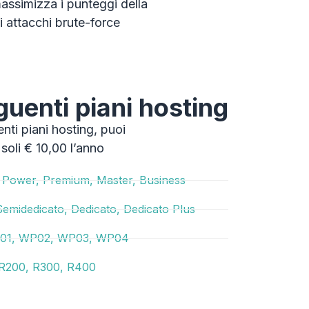
assimizza i punteggi della
i attacchi brute-force
guenti piani hosting
nti piani hosting, puoi
soli € 10,00 l’anno
Power, Premium, Master, Business
midedicato, Dedicato, Dedicato Plus
1, WP02, WP03, WP04
R200, R300, R400