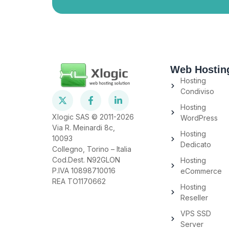
Web Hostin
Hosting
Condiviso
Hosting
Xlogic SAS © 2011-2026
WordPress
Via R. Meinardi 8c,
Hosting
10093
Dedicato
Collegno, Torino – Italia
Cod.Dest. N92GLON
Hosting
P.IVA 10898710016
eCommerce
REA TO1170662
Hosting
Reseller
VPS SSD
Server