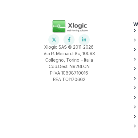
W
Xlogic SAS © 2011-2026
Via R. Meinardi 8c, 10093
Collegno, Torino – Italia
Cod.Dest. N92GLON
P.IVA 10898710016
REA TO1170662