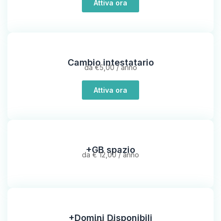
Attiva ora
Cambio intestatario
da €5,00 / anno
Attiva ora
+GB spazio
da € 12,00 / anno
+Domini Disponibili