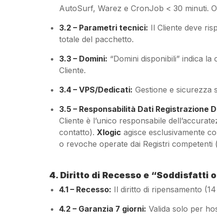
AutoSurf, Warez e CronJob < 30 minuti. Ob
3.2 – Parametri tecnici:
Il Cliente deve ris
totale del pacchetto.
3.3 – Domini:
“Domini disponibili” indica la 
Cliente.
3.4 – VPS/Dedicati:
Gestione e sicurezza 
3.5 – Responsabilità Dati Registrazione D
Cliente è l’unico responsabile dell’accurate
contatto).
Xlogic
agisce esclusivamente com
o revoche operate dai Registri competenti (es.
4. Diritto di Recesso e “Soddisfatti 
4.1 – Recesso:
Il diritto di ripensamento (14
4.2 – Garanzia 7 giorni:
Valida solo per ho