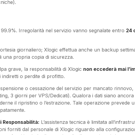
cniche).
99.9%. Irregolarità nel servizio vanno segnalate entro
24 
rtesia giornaliero; Xlogic effettua anche un backup settima
di una propria copia di sicurezza.
pa grave, la responsabilità di Xlogic
non eccederà mai l’im
ndiretti o perdite di profitto.
ospensione o cessazione del servizio per mancato rinnovo, 
hosting, 3 giorni per VPS/Dedicati). Qualora i dati siano ancora
ederne il ripristino o l’estrazione. Tale operazione prevede u
ipatamente.
i Responsabilità:
L’assistenza tecnica è limitata all’infrast
oni forniti dal personale di Xlogic riguardo alla configurazio