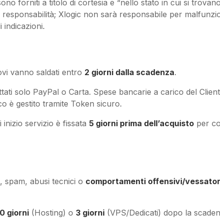
o forniti a titolo di cortesia e “nello stato in cui si trovano”
 responsabilità; Xlogic non sarà responsabile per malfunzion
i indicazioni.
ovi vanno saldati entro
2 giorni dalla scadenza
.
ati solo PayPal o Carta. Spese bancarie a carico del Client
co è gestito tramite Token sicuro.
 inizio servizio è fissata
5 giorni prima dell’acquisto
per co
 spam, abusi tecnici o
comportamenti offensivi/vessator
10 giorni
(Hosting) o
3 giorni
(VPS/Dedicati) dopo la scadenz