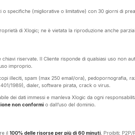
o specifiche (migliorative o limitative) con 30 giorni di prea
roprietà di Xlogic; ne è vietata la riproduzione anche parzia
hiavi riservate. Il Cliente risponde di qualsiasi uso non auto
 uso improprio.
copi illeciti, spam (max 250 email/ora), pedopornografia, raz
401/1989), dialer, software pirata, crack o virus.
abile dei dati immessi e manleva Xlogic da ogni responsabilità
azione non conformi
o dall’uso del dominio.
re il
100% delle risorse per più di 60 minuti
. Proibiti: P2P/