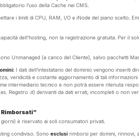
bligatorio l’uso della Cache nei CMS.
pettare i limiti di CPU, RAM, I/O e iNode del piano scelto. Em
capacità dell’hosting, non la registrazione gratuita. Per il s
sono Unmanaged (a carico del Cliente), salvo pacchetti Ma
omini:
I dati dell’intestatario del dominio vengono inseriti dir
zza, veridicità e costante aggiornamento di tali informazioni
e intermediario tecnico e non potrà essere ritenuta respons
 Registro .it) derivanti da dati errati, incompleti o non verifi
o Rimborsati”
 giorni) è riservato ai soli consumatori privati.
sting condiviso. Sono
esclusi
rimborsi per domini, rinnovi, 